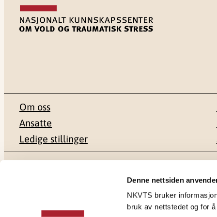
Om oss
Ansatte
Ledige stillinger
Postadresse
Besøksadr
Denne nettsiden anvende
NKVTS bruker informasjonsk
Pb. 181 Nydalen
Gullhaugvei
bruk av nettstedet og for å