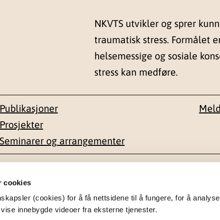
NKVTS utvikler og sprer kun
traumatisk stress. Formålet e
helsemessige og sosiale kon
stress kan medføre.
Publikasjoner
Meld
Prosjekter
Seminarer og arrangementer
esse
Kontakt
r cookies
apsler (cookies) for å få nettsidene til å fungere, for å analyse
en 1-3
22 59 55 00
 vise innebygde videoer fra eksterne tjenester.