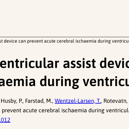
st device can prevent acute cerebral ischaemia during ventricula
entricular assist dev
aemia during ventricul
, Husby, P., Farstad, M.,
Wentzel-Larsen, T.
, Rotevatn, 
 prevent acute cerebral ischaemia during ventricula
5.012