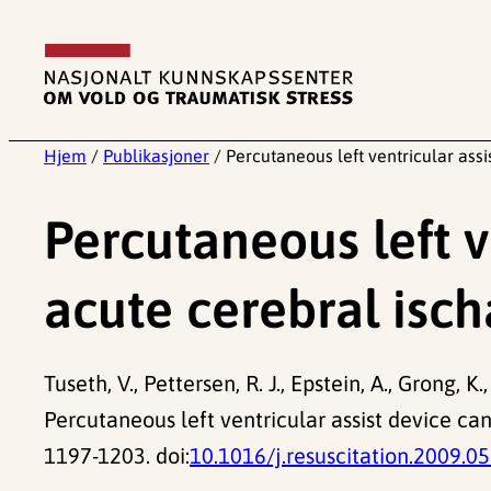
Hopp
til
innhold
Hjem
/
Publikasjoner
/
Percutaneous left ventricular assi
Percutaneous left v
acute cerebral isch
Tuseth, V., Pettersen, R. J., Epstein, A., Grong, K.
Percutaneous left ventricular assist device can
1197-1203. doi:
10.1016/j.resuscitation.2009.0