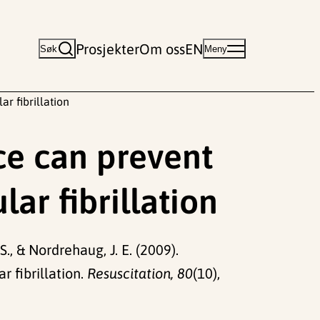
Prosjekter
Om oss
EN
Søk
Meny
r fibrillation
ice can prevent
ar fibrillation
S., & Nordrehaug, J. E. (2009).
r fibrillation.
Resuscitation, 80
(10),