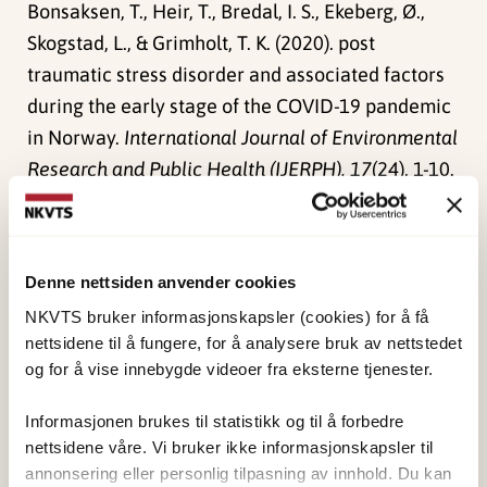
Bonsaksen, T., Heir, T., Bredal, I. S., Ekeberg, Ø.,
Skogstad, L., & Grimholt, T. K. (2020). post
traumatic stress disorder and associated factors
during the early stage of the COVID-19 pandemic
in Norway.
International Journal of Environmental
Research and Public Health (IJERPH), 17
(24), 1-10.
doi:
10.3390/ijerph
Publisert:
19. mars 2026
Denne nettsiden anvender cookies
Sist redigert:
8. august 2026
NKVTS bruker informasjonskapsler (cookies) for å få
nettsidene til å fungere, for å analysere bruk av nettstedet
og for å vise innebygde videoer fra eksterne tjenester.
Informasjonen brukes til statistikk og til å forbedre
nettsidene våre. Vi bruker ikke informasjonskapsler til
NKVTS utvikler og sprer kunnskap og kompetanse
annonsering eller personlig tilpasning av innhold. Du kan