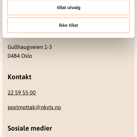
Pb. 181 Nydalen
tillat utvalg
0409 Oslo
Ikke tillat
Besøksadresse
Gullhaugveien 1-3
0484 Oslo
Kontakt
22 59 55 00
postmottak@nkvts.no
Sosiale medier