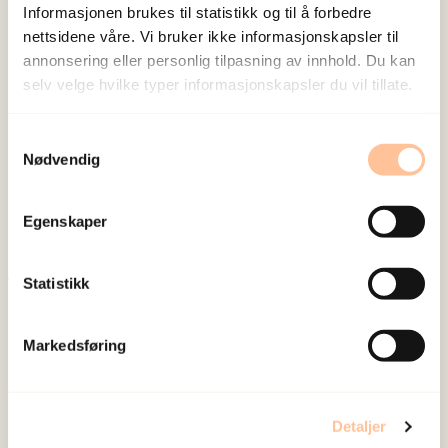
Informasjonen brukes til statistikk og til å forbedre
nettsidene våre. Vi bruker ikke informasjonskapsler til
annonsering eller personlig tilpasning av innhold. Du kan
selv velge hvilke typer informasjonskapsler du vil tillate.
NKVTS utvikler og sprer kunnskap og kompetanse
Samtykkevalg
om vold og traumatisk stress. Formålet er å bidra
Nødvendig
til å forebygge og redusere de helsemessige og
sosiale konsekvensene som vold og traumatisk
Egenskaper
stress kan medføre.
Statistikk
Om oss
Ansatte
Markedsføring
Ledige stillinger
Publikasjoner
Prosjekter
Detaljer