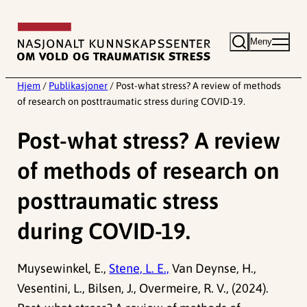
Hopp
til
Meny
innhold
Hjem
/
Publikasjoner
/
Post-what stress? A review of methods
of research on posttraumatic stress during COVID-19.
Post-what stress? A review
of methods of research on
posttraumatic stress
during COVID-19.
Muysewinkel, E.,
Stene, L. E.,
Van Deynse, H.,
Vesentini, L., Bilsen, J., Overmeire, R. V., (2024).