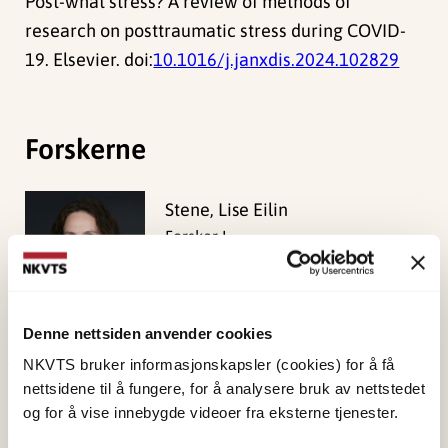
Post-what stress? A review of methods of
research on posttraumatic stress during COVID-
19. Elsevier. doi:
10.1016/j.janxdis.2024.102829
Forskerne
Stene, Lise Eilin
Forsker I
Vis profil
Denne nettsiden anvender cookies
NKVTS bruker informasjonskapsler (cookies) for å få
Publisert:
19. mars 2026
nettsidene til å fungere, for å analysere bruk av nettstedet
og for å vise innebygde videoer fra eksterne tjenester.
Sist redigert:
6. august 2026