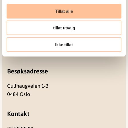
Seminarer og arrangementer
Meld deg på vårt nyhetsbrev
Tillat alle
Postadresse
tillat utvalg
Pb. 181 Nydalen
Ikke tillat
0409 Oslo
Besøksadresse
Gullhaugveien 1-3
0484 Oslo
Kontakt