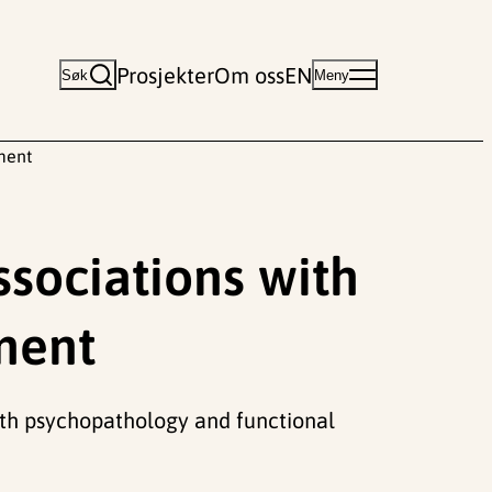
Prosjekter
Om oss
EN
Søk
Meny
ment
ssociations with
ment
 with psychopathology and functional