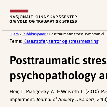
Hopp
til
innhold
Hjem
/
Publikasjoner
/
Posttraumatic stress symptom clu
Tema:
Katastrofer, terror og stressmestring
Posttraumatic stre
psychopathology a
Heir, T., Piatigorsky, A., & Weisæth, L. (2010)
impairment.
Journal of Anxiety Disorders, 24
(8