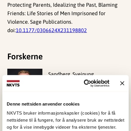
Protecting Parents, Idealizing the Past, Blaming
Friends: Life Stories of Men Imprisoned for
Violence. Sage Publications.
doi:
10.1177/0306624X231198802
Forskerne
Sandberg, Sveinung
Forsker I
Vis profil
Denne nettsiden anvender cookies
NKVTS bruker informasjonskapsler (cookies) for å få
nettsidene til å fungere, for å analysere bruk av nettstedet
Publisert:
19. mars 2026
og for å vise innebygde videoer fra eksterne tjenester.