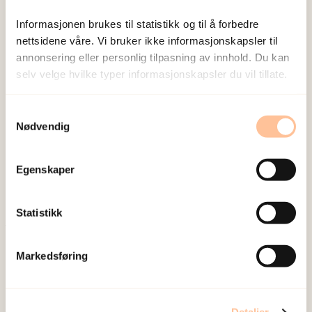
Sist redigert:
8. august 2026
Informasjonen brukes til statistikk og til å forbedre
nettsidene våre. Vi bruker ikke informasjonskapsler til
annonsering eller personlig tilpasning av innhold. Du kan
selv velge hvilke typer informasjonskapsler du vil tillate.
Samtykkevalg
NKVTS utvikler og sprer kunnskap og kompetanse
Nødvendig
om vold og traumatisk stress. Formålet er å bidra
til å forebygge og redusere de helsemessige og
Egenskaper
sosiale konsekvensene som vold og traumatisk
stress kan medføre.
Statistikk
Om oss
Markedsføring
Ansatte
Ledige stillinger
Publikasjoner