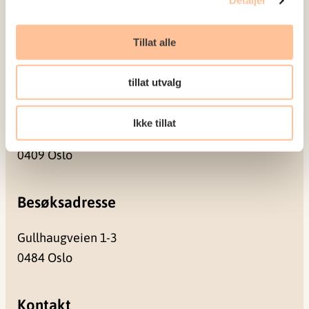
Detaljer
Prosjekter
Seminarer og arrangementer
Tillat alle
Meld deg på vårt nyhetsbrev
tillat utvalg
Postadresse
Ikke tillat
Pb. 181 Nydalen
0409 Oslo
Besøksadresse
Gullhaugveien 1-3
0484 Oslo
Kontakt