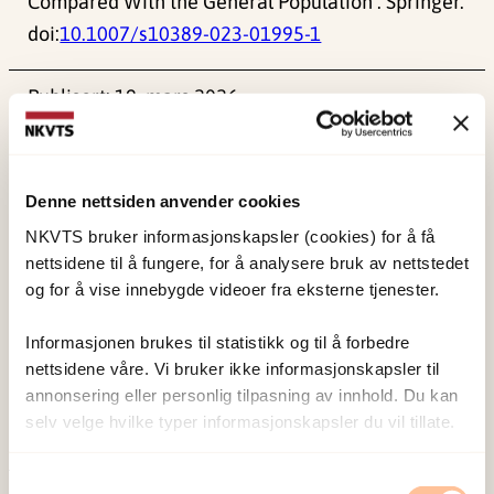
Compared With the General Population . Springer.
doi:
10.1007/s10389-023-01995-1
Publisert:
19. mars 2026
Sist redigert:
7. august 2026
Denne nettsiden anvender cookies
NKVTS bruker informasjonskapsler (cookies) for å få
nettsidene til å fungere, for å analysere bruk av nettstedet
og for å vise innebygde videoer fra eksterne tjenester.
NKVTS utvikler og sprer kunnskap og kompetanse
om vold og traumatisk stress. Formålet er å bidra
Informasjonen brukes til statistikk og til å forbedre
til å forebygge og redusere de helsemessige og
nettsidene våre. Vi bruker ikke informasjonskapsler til
sosiale konsekvensene som vold og traumatisk
annonsering eller personlig tilpasning av innhold. Du kan
selv velge hvilke typer informasjonskapsler du vil tillate.
stress kan medføre.
Samtykkevalg