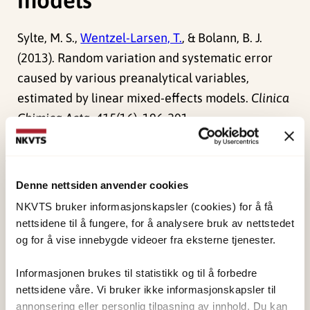
Sylte, M. S.,
Wentzel-Larsen, T.
, & Bolann, B. J.
(2013). Random variation and systematic error
caused by various preanalytical variables,
estimated by linear mixed-effects models.
Clinica
Chimica Acta, 415
(16), 196-201.
doi:
10.1016/j.cca2012.10.045
Publisert:
19. mars 2026
Denne nettsiden anvender cookies
Sist redigert:
7. august 2026
NKVTS bruker informasjonskapsler (cookies) for å få
nettsidene til å fungere, for å analysere bruk av nettstedet
og for å vise innebygde videoer fra eksterne tjenester.
Informasjonen brukes til statistikk og til å forbedre
nettsidene våre. Vi bruker ikke informasjonskapsler til
NKVTS utvikler og sprer kunnskap og kompetanse
annonsering eller personlig tilpasning av innhold. Du kan