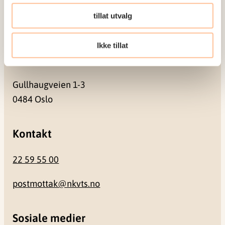
Pb. 181 Nydalen
tillat utvalg
0409 Oslo
Ikke tillat
Besøksadresse
Gullhaugveien 1-3
0484 Oslo
Kontakt
22 59 55 00
postmottak@nkvts.no
Sosiale medier