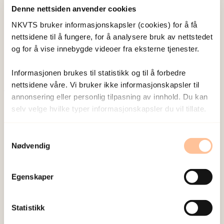
Denne nettsiden anvender cookies
Wentzel-Larsen, Tore
NKVTS bruker informasjonskapsler (cookies) for å få
Forsker emeritus
nettsidene til å fungere, for å analysere bruk av nettstedet
Vis profil
og for å vise innebygde videoer fra eksterne tjenester.
Informasjonen brukes til statistikk og til å forbedre
nettsidene våre. Vi bruker ikke informasjonskapsler til
annonsering eller personlig tilpasning av innhold. Du kan
Publisert:
19. mars 2026
selv velge hvilke typer informasjonskapsler du vil tillate.
Sist redigert:
7. august 2026
Samtykkevalg
Nødvendig
Egenskaper
NKVTS utvikler og sprer kunnskap og kompetanse
om vold og traumatisk stress. Formålet er å bidra
Statistikk
til å forebygge og redusere de helsemessige og