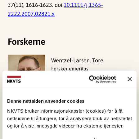
37
(11), 1616-1623. doi:
10.1111/j.1365-
2222.2007.02821.x
Forskerne
Wentzel-Larsen, Tore
Forsker emeritus
Vis profil
Denne nettsiden anvender cookies
NKVTS bruker informasjonskapsler (cookies) for å få
Publisert:
19. mars 2026
nettsidene til å fungere, for å analysere bruk av nettstedet
Sist redigert:
10. august 2026
og for å vise innebygde videoer fra eksterne tjenester.