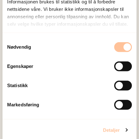
Informasjonen brukes til statistikk og til å forbedre
nettsidene våre. Vi bruker ikke informasjonskapsler til
annonsering eller personlig tilpasning av innhold. Du kan
selv velge hvilke typer informasjonskapsler du vil tillate.
NKVTS utvikler og sprer kunnskap og kompetanse
Samtykkevalg
om vold og traumatisk stress. Formålet er å bidra
Nødvendig
til å forebygge og redusere de helsemessige og
sosiale konsekvensene som vold og traumatisk
Egenskaper
stress kan medføre.
Statistikk
Om oss
Ansatte
Markedsføring
Ledige stillinger
Publikasjoner
Prosjekter
Detaljer
Seminarer og arrangementer