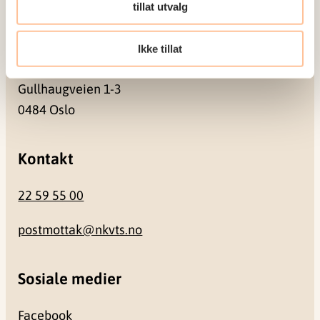
0409 Oslo
tillat utvalg
Ikke tillat
Besøksadresse
Gullhaugveien 1-3
0484 Oslo
Kontakt
22 59 55 00
postmottak@nkvts.no
Sosiale medier
Facebook