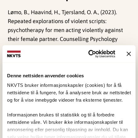
Lømo, B., Haavind, H., Tjersland, O. A., (2023).
Repeated explorations of violent scripts:
psychotherapy for men acting violently against
their female partner. Counselling Psychology
Quarterly. doi:
10.1080/09515070.2023.2211937
Publisert:
19. mars 2026
Sist redigert:
9. august 2026
Denne nettsiden anvender cookies
NKVTS bruker informasjonskapsler (cookies) for å få
nettsidene til å fungere, for å analysere bruk av nettstedet
og for å vise innebygde videoer fra eksterne tjenester.
Informasjonen brukes til statistikk og til å forbedre
NKVTS utvikler og sprer kunnskap og kompetanse
nettsidene våre. Vi bruker ikke informasjonskapsler til
om vold og traumatisk stress. Formålet er å bidra
annonsering eller personlig tilpasning av innhold. Du kan
selv velge hvilke typer informasjonskapsler du vil tillate.