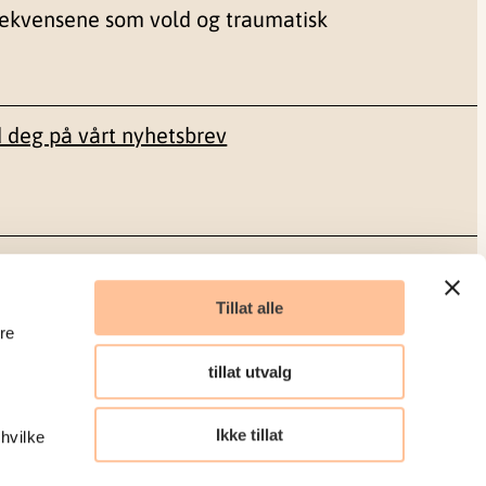
sekvensene som vold og traumatisk
 deg på vårt nyhetsbrev
Sosiale medier
Tillat alle
re
Facebook
tillat utvalg
LinkedIn
Ikke tillat
 hvilke