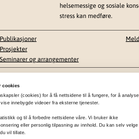
helsemessige og sosiale kon
stress kan medføre.
Publikasjoner
Meld
Prosjekter
Seminarer og arrangementer
esse
Kontakt
r cookies
apsler (cookies) for å få nettsidene til å fungere, for å analyse
en 1-3
22 59 55 00
 vise innebygde videoer fra eksterne tjenester.
postmottak@nkvts.no
atistikk og til å forbedre nettsidene våre. Vi bruker ikke
onsering eller personlig tilpasning av innhold. Du kan selv velge
 vil tillate.