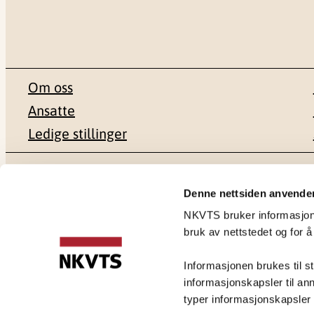
Om oss
Ansatte
Ledige stillinger
Postadresse
Besøksadr
Denne nettsiden anvende
NKVTS bruker informasjonsk
Pb. 181 Nydalen
Gullhaugvei
bruk av nettstedet og for å
0409 Oslo
0484 Oslo
Informasjonen brukes til st
informasjonskapsler til ann
typer informasjonskapsler du