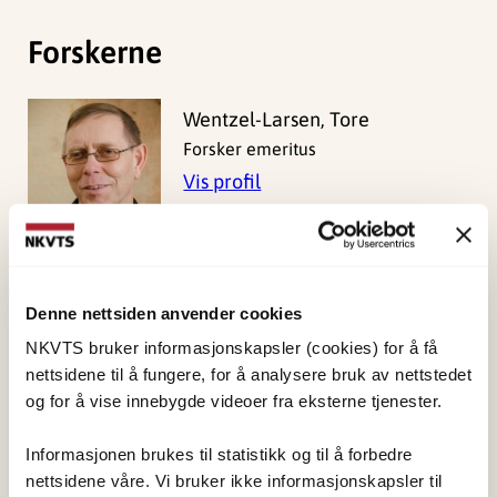
Forskerne
Wentzel-Larsen, Tore
Forsker emeritus
Vis profil
Denne nettsiden anvender cookies
Publisert:
19. mars 2026
NKVTS bruker informasjonskapsler (cookies) for å få
Sist redigert:
6. august 2026
nettsidene til å fungere, for å analysere bruk av nettstedet
og for å vise innebygde videoer fra eksterne tjenester.
Informasjonen brukes til statistikk og til å forbedre
nettsidene våre. Vi bruker ikke informasjonskapsler til