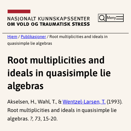
Hopp
til
Meny
innhold
Hjem
/
Publikasjoner
/
Root multiplicities and ideals in
quasisimple lie algebras
Root multiplicities and
ideals in quasisimple lie
algebras
Akselsen, H., Wahl, T., &
Wentzel-Larsen, T.
(1993).
Root multiplicities and ideals in quasisimple lie
algebras.
?, 73
, 15-20.