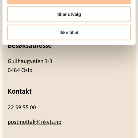
tillat utvalg
Pb. 181 Nydalen
0409 Oslo
Ikke tillat
Besøksadresse
Gullhaugveien 1-3
0484 Oslo
Kontakt
22 59 55 00
postmottak@nkvts.no