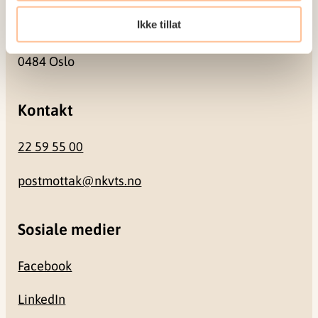
Besøksadresse
Ikke tillat
Gullhaugveien 1-3
0484 Oslo
Kontakt
22 59 55 00
postmottak@nkvts.no
Sosiale medier
Facebook
LinkedIn