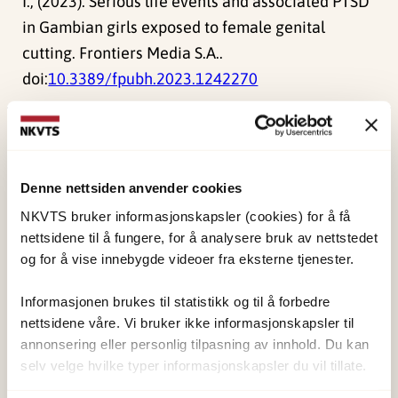
I., (2023). Serious life events and associated PTSD
in Gambian girls exposed to female genital
cutting. Frontiers Media S.A..
doi:
10.3389/fpubh.2023.1242270
Publisert:
19. mars 2026
Sist redigert:
8. august 2026
Denne nettsiden anvender cookies
NKVTS bruker informasjonskapsler (cookies) for å få
nettsidene til å fungere, for å analysere bruk av nettstedet
og for å vise innebygde videoer fra eksterne tjenester.
NKVTS utvikler og sprer kunnskap og kompetanse
Informasjonen brukes til statistikk og til å forbedre
om vold og traumatisk stress. Formålet er å bidra
nettsidene våre. Vi bruker ikke informasjonskapsler til
til å forebygge og redusere de helsemessige og
annonsering eller personlig tilpasning av innhold. Du kan
selv velge hvilke typer informasjonskapsler du vil tillate.
sosiale konsekvensene som vold og traumatisk
stress kan medføre.