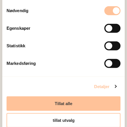
Samtykkevalg
Nødvendig
Om oss
Ansatte
Egenskaper
Ledige stillinger
Publikasjoner
Statistikk
Prosjekter
Seminarer og arrangementer
Markedsføring
Meld deg på vårt nyhetsbrev
Postadresse
Detaljer
Pb. 181 Nydalen
Tillat alle
0409 Oslo
tillat utvalg