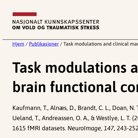
Hopp
til
innhold
Hjem
/
Publikasjoner
/
Task modulations and clinical man
Task modulations an
brain functional c
Kaufmann, T., Alnæs, D., Brandt, C. L., Doan, N. T.,
Ueland, T., Andreassen, O. A., & Westlye, L. T.
1615 fMRI datasets.
NeuroImage, 147
, 243-252