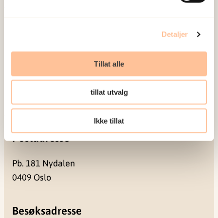
Om oss
Ansatte
Detaljer
Ledige stillinger
Publikasjoner
Tillat alle
Prosjekter
Seminarer og arrangementer
tillat utvalg
Meld deg på vårt nyhetsbrev
Ikke tillat
Postadresse
Pb. 181 Nydalen
0409 Oslo
Besøksadresse