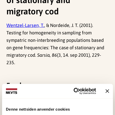
migratory cod
Wentzel-Larsen, T.
, & Nordeide, J. T. (2001).
Testing for homogeneity in sampling from
sympatric non-interbreeding populations based
on gene frequencies: The case of stationary and
migratory cod.
Sarsia, 86
(3, 14. sep 2001), 229-
235.
Forskerne
Wentzel-Larsen, Tore
Forsker emeritus
Denne nettsiden anvender cookies