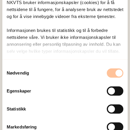
Vis profil
NKVTS bruker informasjonskapsler (cookies) for å få
nettsidene til å fungere, for å analysere bruk av nettstedet
og for å vise innebygde videoer fra eksterne tjenester.
Informasjonen brukes til statistikk og til å forbedre
Publisert:
19. mars 2026
nettsidene våre. Vi bruker ikke informasjonskapsler til
Sist redigert:
7. august 2026
annonsering eller personlig tilpasning av innhold. Du kan
selv velge hvilke typer informasjonskapsler du vil tillate.
Samtykkevalg
Nødvendig
NKVTS utvikler og sprer kunnskap og kompetanse
Egenskaper
om vold og traumatisk stress. Formålet er å bidra
til å forebygge og redusere de helsemessige og
Statistikk
sosiale konsekvensene som vold og traumatisk
stress kan medføre.
Markedsføring