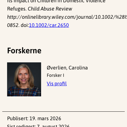
Its Impact on Children in Domestic Violence
Refuges.
Child Abuse Review
http://onlinelibrary.wiley.com/journal/10.1002/%2
0852
. doi:
10.1002/car.2650
Forskerne
Øverlien, Carolina
Forsker I
Vis profil
Publisert:
19. mars 2026
Sist redigert:
7. august 2026