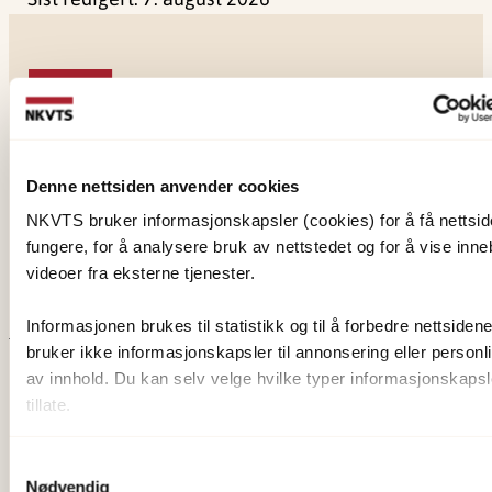
NKVTS utvikler og sprer kunnskap og kompetanse
Denne nettsiden anvender cookies
om vold og traumatisk stress. Formålet er å bidra
NKVTS bruker informasjonskapsler (cookies) for å få nettside
til å forebygge og redusere de helsemessige og
fungere, for å analysere bruk av nettstedet og for å vise inn
sosiale konsekvensene som vold og traumatisk
videoer fra eksterne tjenester.
stress kan medføre.
Informasjonen brukes til statistikk og til å forbedre nettsidene
bruker ikke informasjonskapsler til annonsering eller personli
Om oss
av innhold. Du kan selv velge hvilke typer informasjonskapsle
Ansatte
tillate.
Ledige stillinger
Publikasjoner
Samtykkevalg
Nødvendig