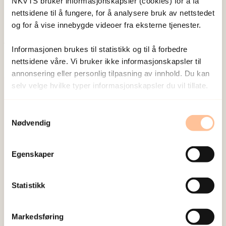
NKVTS bruker informasjonskapsler (cookies) for å få
nettsidene til å fungere, for å analysere bruk av nettstedet
og for å vise innebygde videoer fra eksterne tjenester.
Informasjonen brukes til statistikk og til å forbedre
Publisert:
19. mars 2026
nettsidene våre. Vi bruker ikke informasjonskapsler til
Sist redigert:
10. august 2026
annonsering eller personlig tilpasning av innhold. Du kan
selv velge hvilke typer informasjonskapsler du vil tillate.
Samtykkevalg
Nødvendig
NKVTS utvikler og sprer kunnskap og kompetanse
Egenskaper
om vold og traumatisk stress. Formålet er å bidra
til å forebygge og redusere de helsemessige og
Statistikk
sosiale konsekvensene som vold og traumatisk
stress kan medføre.
Markedsføring