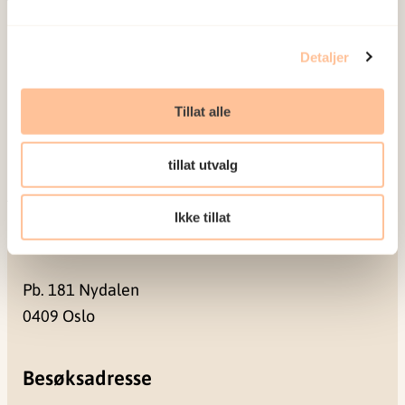
Om oss
Ansatte
Detaljer
Ledige stillinger
Publikasjoner
Tillat alle
Prosjekter
Seminarer og arrangementer
tillat utvalg
Meld deg på vårt nyhetsbrev
Ikke tillat
Postadresse
Pb. 181 Nydalen
0409 Oslo
Besøksadresse