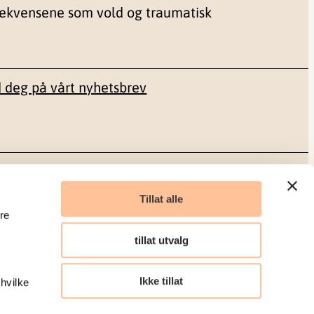
sekvensene som vold og traumatisk
 deg på vårt nyhetsbrev
Sosiale medier
Tillat alle
re
Facebook
tillat utvalg
LinkedIn
Ikke tillat
 hvilke