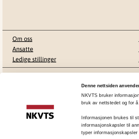
Om oss
Ansatte
Ledige stillinger
Postadresse
Besøksadr
Denne nettsiden anvende
NKVTS bruker informasjonsk
Pb. 181 Nydalen
Gullhaugvei
bruk av nettstedet og for å
0409 Oslo
0484 Oslo
Informasjonen brukes til st
informasjonskapsler til ann
typer informasjonskapsler du