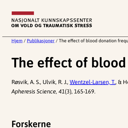
Hopp
til
innhold
Hjem
/
Publikasjoner
/
The effect of blood donation freq
The effect of blood
Røsvik, A. S., Ulvik, R. J.,
Wentzel-Larsen, T.
, & H
Apheresis Science, 41
(3), 165-169.
Forskerne