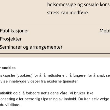
helsemessige og sosiale kon
stress kan medføre.
Publikasjoner
Meld
Prosjekter
Seminarer og arrangementer
esse
Kontakt
r cookies
apsler (cookies) for å få nettsidene til å fungere, for å analyse
en 1-3
22 59 55 00
 vise innebygde videoer fra eksterne tjenester.
postmottak@nkvts.no
atistikk og til å forbedre nettsidene våre. Vi bruker ikke
onsering eller personlig tilpasning av innhold. Du kan selv velge
 vil tillate.