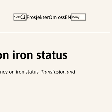
Prosjekter
Om oss
EN
Søk
Meny
n iron status
ency on iron status.
Transfusion and