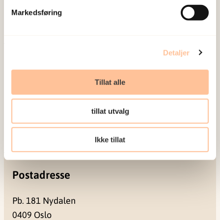
sosiale konsekvensene som vold og traumatisk
Markedsføring
stress kan medføre.
Detaljer
Om oss
Ansatte
Tillat alle
Ledige stillinger
Publikasjoner
tillat utvalg
Prosjekter
Seminarer og arrangementer
Ikke tillat
Meld deg på vårt nyhetsbrev
Postadresse
Pb. 181 Nydalen
0409 Oslo