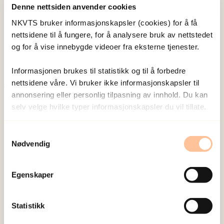
Denne nettsiden anvender cookies
Wentzel-Larsen, Tore
Forsker emeritus
NKVTS bruker informasjonskapsler (cookies) for å få
nettsidene til å fungere, for å analysere bruk av nettstedet
Vis profil
og for å vise innebygde videoer fra eksterne tjenester.
Informasjonen brukes til statistikk og til å forbedre
nettsidene våre. Vi bruker ikke informasjonskapsler til
annonsering eller personlig tilpasning av innhold. Du kan
Publisert:
19. mars 2026
selv velge hvilke typer informasjonskapsler du vil tillate.
Sist redigert:
8. august 2026
Samtykkevalg
Nødvendig
Egenskaper
NKVTS utvikler og sprer kunnskap og kompetanse
om vold og traumatisk stress. Formålet er å bidra
Statistikk
til å forebygge og redusere de helsemessige og