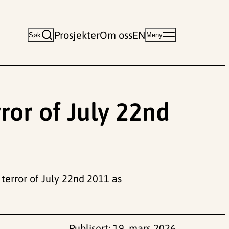
Prosjekter
Om oss
EN
Søk
Meny
ror of July 22nd
e terror of July 22nd 2011 as
Publisert:
19. mars 2026