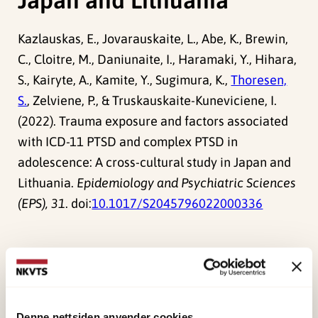
Kazlauskas, E., Jovarauskaite, L., Abe, K., Brewin,
C., Cloitre, M., Daniunaite, I., Haramaki, Y., Hihara,
S., Kairyte, A., Kamite, Y., Sugimura, K.,
Thoresen,
S.
, Zelviene, P., & Truskauskaite-Kuneviciene, I.
(2022). Trauma exposure and factors associated
with ICD-11 PTSD and complex PTSD in
adolescence: A cross-cultural study in Japan and
Lithuania.
Epidemiology and Psychiatric Sciences
(EPS), 31
. doi:
10.1017/S2045796022000336
Forskerne
Thoresen, Siri
Denne nettsiden anvender cookies