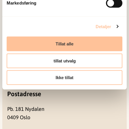
Markedsføring
stress kan medføre.
Om oss
Detaljer
Ansatte
Ledige stillinger
Tillat alle
Publikasjoner
Prosjekter
tillat utvalg
Seminarer og arrangementer
Meld deg på vårt nyhetsbrev
Ikke tillat
Postadresse
Pb. 181 Nydalen
0409 Oslo