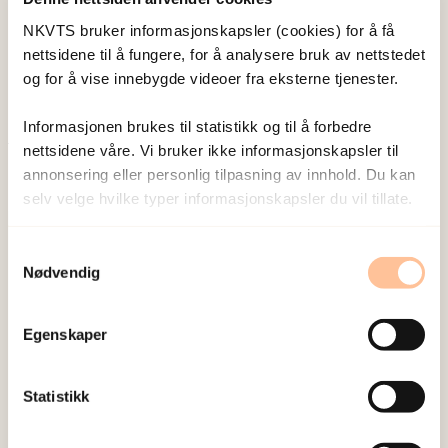
Forsker I
NKVTS bruker informasjonskapsler (cookies) for å få
Vis profil
nettsidene til å fungere, for å analysere bruk av nettstedet
og for å vise innebygde videoer fra eksterne tjenester.
Informasjonen brukes til statistikk og til å forbedre
nettsidene våre. Vi bruker ikke informasjonskapsler til
Publisert:
19. mars 2026
annonsering eller personlig tilpasning av innhold. Du kan
Sist redigert:
6. august 2026
selv velge hvilke typer informasjonskapsler du vil tillate.
Samtykkevalg
Nødvendig
Egenskaper
NKVTS utvikler og sprer kunnskap og kompetanse
om vold og traumatisk stress. Formålet er å bidra
Statistikk
til å forebygge og redusere de helsemessige og
sosiale konsekvensene som vold og traumatisk