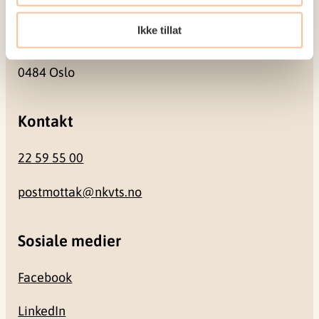
Besøksadresse
Ikke tillat
Gullhaugveien 1-3
0484 Oslo
Kontakt
22 59 55 00
postmottak@nkvts.no
Sosiale medier
Facebook
LinkedIn