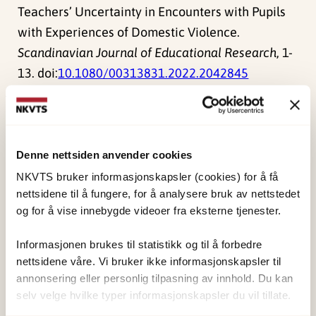
Teachers’ Uncertainty in Encounters with Pupils
with Experiences of Domestic Violence.
Scandinavian Journal of Educational Research
, 1-
13. doi:
10.1080/00313831.2022.2042845
Publisert:
19. mars 2026
Sist redigert:
8. august 2026
Denne nettsiden anvender cookies
NKVTS bruker informasjonskapsler (cookies) for å få
nettsidene til å fungere, for å analysere bruk av nettstedet
og for å vise innebygde videoer fra eksterne tjenester.
NKVTS utvikler og sprer kunnskap og kompetanse
Informasjonen brukes til statistikk og til å forbedre
om vold og traumatisk stress. Formålet er å bidra
nettsidene våre. Vi bruker ikke informasjonskapsler til
annonsering eller personlig tilpasning av innhold. Du kan
til å forebygge og redusere de helsemessige og
selv velge hvilke typer informasjonskapsler du vil tillate.
sosiale konsekvensene som vold og traumatisk