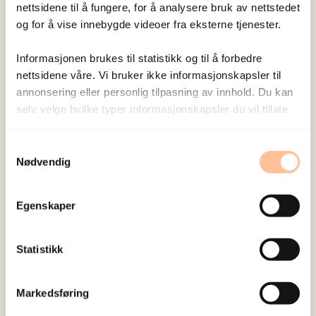
nettsidene til å fungere, for å analysere bruk av nettstedet
og for å vise innebygde videoer fra eksterne tjenester.
Publisert:
19. mars 2026
Informasjonen brukes til statistikk og til å forbedre
nettsidene våre. Vi bruker ikke informasjonskapsler til
Sist redigert:
6. august 2026
annonsering eller personlig tilpasning av innhold. Du kan
selv velge hvilke typer informasjonskapsler du vil tillate.
Samtykkevalg
Nødvendig
NKVTS utvikler og sprer kunnskap og kompetanse
om vold og traumatisk stress. Formålet er å bidra
Egenskaper
til å forebygge og redusere de helsemessige og
sosiale konsekvensene som vold og traumatisk
Statistikk
stress kan medføre.
Markedsføring
Om oss