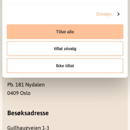
Ansatte
Detaljer
Ledige stillinger
Publikasjoner
Tillat alle
Prosjekter
Seminarer og arrangementer
tillat utvalg
Meld deg på vårt nyhetsbrev
Ikke tillat
Postadresse
Pb. 181 Nydalen
0409 Oslo
Besøksadresse
Gullhaugveien 1-3