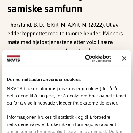
samiske samfunn
Thorslund, B. D., & Kiil, M. A.Kiil, M. (2022). Ut av
edderkoppnettet med to tomme hender: Kvinners
møte med hjelpetjenestene etter vold i nære
relasjoner i samiske samfunn.
Forskning og
Forandring, 5
(1), 43-63. doi:
10.23865/fof.v5.3812
Publisert:
19. mars 2026
Denne nettsiden anvender cookies
Sist redigert:
10. august 2026
NKVTS bruker informasjonskapsler (cookies) for å få
nettsidene til å fungere, for å analysere bruk av nettstedet
og for å vise innebygde videoer fra eksterne tjenester.
Informasjonen brukes til statistikk og til å forbedre
nettsidene våre. Vi bruker ikke informasjonskapsler til
NKVTS utvikler og sprer kunnskap og kompetanse
annonsering eller personlig tilpasning av innhold. Du kan