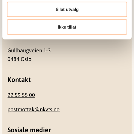
Pb. 181 Nydalen
tillat utvalg
0409 Oslo
Ikke tillat
Besøksadresse
Gullhaugveien 1-3
0484 Oslo
Kontakt
22 59 55 00
postmottak@nkvts.no
Sosiale medier