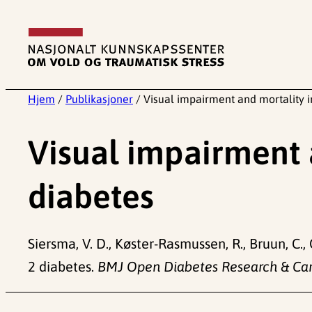
Hopp
til
innhold
Hjem
/
Publikasjoner
/
Visual impairment and mortality i
Visual impairment a
diabetes
Siersma, V. D., Køster-Rasmussen, R., Bruun, C., 
2 diabetes.
BMJ Open Diabetes Research & Car