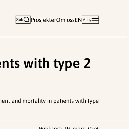
Prosjekter
Om oss
EN
Søk
Meny
nts with type 2
irment and mortality in patients with type
Publisert:
19. mars 2026