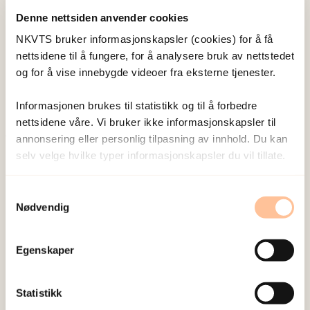
Denne nettsiden anvender cookies
Wentzel-Larsen, Tore
NKVTS bruker informasjonskapsler (cookies) for å få
Forsker emeritus
nettsidene til å fungere, for å analysere bruk av nettstedet
Vis profil
og for å vise innebygde videoer fra eksterne tjenester.
Informasjonen brukes til statistikk og til å forbedre
nettsidene våre. Vi bruker ikke informasjonskapsler til
annonsering eller personlig tilpasning av innhold. Du kan
Publisert:
19. mars 2026
selv velge hvilke typer informasjonskapsler du vil tillate.
Sist redigert:
9. august 2026
Samtykkevalg
Nødvendig
Egenskaper
NKVTS utvikler og sprer kunnskap og kompetanse
Statistikk
om vold og traumatisk stress. Formålet er å bidra