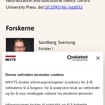
neutralization and subcultural theory. Oxford
University Press. doi:
10.1093/bjc/azz032
Forskerne
Sandberg, Sveinung
Forsker I
Vis profil
Denne nettsiden anvender cookies
NKVTS bruker informasjonskapsler (cookies) for å få
Publisert:
19. mars 2026
nettsidene til å fungere, for å analysere bruk av nettstedet
Sist redigert:
6. august 2026
og for å vise innebygde videoer fra eksterne tjenester.
Informasjonen brukes til statistikk og til å forbedre