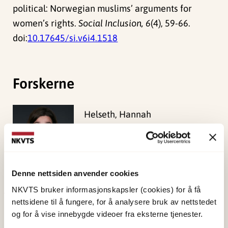
political: Norwegian muslims’ arguments for
women’s rights.
Social Inclusion, 6
(4), 59-66.
doi:
10.17645/si.v6i4.1518
Forskerne
Helseth, Hannah
Forsker II
Vis profil
Denne nettsiden anvender cookies
NKVTS bruker informasjonskapsler (cookies) for å få
nettsidene til å fungere, for å analysere bruk av nettstedet
Publisert:
19. mars 2026
og for å vise innebygde videoer fra eksterne tjenester.
Sist redigert:
7. august 2026