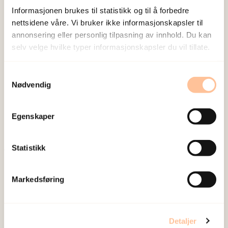
Informasjonen brukes til statistikk og til å forbedre
nettsidene våre. Vi bruker ikke informasjonskapsler til
annonsering eller personlig tilpasning av innhold. Du kan
selv velge hvilke typer informasjonskapsler du vil tillate.
NKVTS utvikler og sprer kunnskap og kompetanse
Samtykkevalg
om vold og traumatisk stress. Formålet er å bidra
Nødvendig
til å forebygge og redusere de helsemessige og
sosiale konsekvensene som vold og traumatisk
Egenskaper
stress kan medføre.
Statistikk
Om oss
Ansatte
Markedsføring
Ledige stillinger
Publikasjoner
Prosjekter
Detaljer