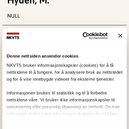
NULL
Publisert:
19. mars 2026
Sist redigert:
8. august 2026
Denne nettsiden anvender cookies
NKVTS bruker informasjonskapsler (cookies) for å få
nettsidene til å fungere, for å analysere bruk av nettstedet
og for å vise innebygde videoer fra eksterne tjenester.
NKVTS utvikler og sprer kunnskap og kompetanse
om vold og traumatisk stress. Formålet er å bidra
Informasjonen brukes til statistikk og til å forbedre
nettsidene våre. Vi bruker ikke informasjonskapsler til
til å forebygge og redusere de helsemessige og
annonsering eller personlig tilpasning av innhold. Du kan
sosiale konsekvensene som vold og traumatisk
selv velge hvilke typer informasjonskapsler du vil tillate.
stress kan medføre.