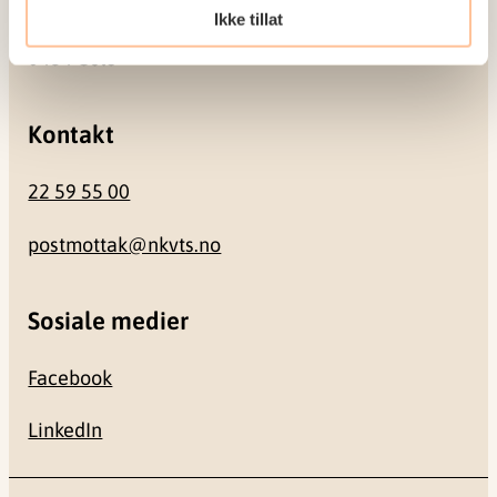
Ikke tillat
Gullhaugveien 1-3
0484 Oslo
Kontakt
22 59 55 00
postmottak@nkvts.no
Sosiale medier
Facebook
LinkedIn