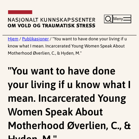
Hopp
til
Meny
innhold
Hjem
/
Publikasjoner
/
"You want to have done your living if u
know what I mean. Incarcerated Young Women Speak About
Motherhood Øverlien, C., & Hyden, M."
"You want to have done
your living if u know what I
mean. Incarcerated Young
Women Speak About
Motherhood Øverlien, C., &
Hyden, M."