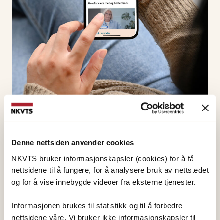
Nytt verktøy for valg av
Denne nettsiden anvender cookies
traumebehandling
NKVTS bruker informasjonskapsler (cookies) for å få
9. oktober 2025
nettsidene til å fungere, for å analysere bruk av nettstedet
og for å vise innebygde videoer fra eksterne tjenester.
Informasjonen brukes til statistikk og til å forbedre
nettsidene våre. Vi bruker ikke informasjonskapsler til