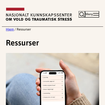
Hopp
til
Meny
innhold
Hjem
/
Ressurser
Ressurser