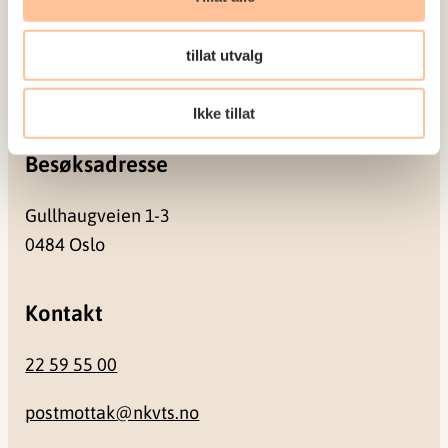
Postadresse
tillat utvalg
Pb. 181 Nydalen
0409 Oslo
Ikke tillat
Besøksadresse
Gullhaugveien 1-3
0484 Oslo
Kontakt
22 59 55 00
postmottak@nkvts.no