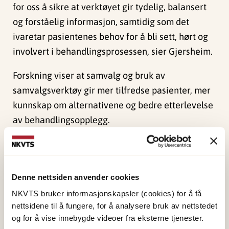
for oss å sikre at verktøyet gir tydelig, balansert
og forståelig informasjon, samtidig som det
ivaretar pasientenes behov for å bli sett, hørt og
involvert i behandlingsprosessen, sier Gjersheim.
Forskning viser at samvalg og bruk av
samvalgsverktøy gir mer tilfredse pasienter, mer
kunnskap om alternativene og bedre etterlevelse
av behandlingsopplegg.
Lovfestet rett
Hensikten med samvalgverktøyet, er å hjelpe
Denne nettsiden anvender cookies
pasienter med å vurdere de ulike mulighetene de
NKVTS bruker informasjonskapsler (cookies) for å få
nettsidene til å fungere, for å analysere bruk av nettstedet
har, og motivere dem til å delta i valg av
og for å vise innebygde videoer fra eksterne tjenester.
behandling. Samvalgsverktøyet er et viktig ledd i