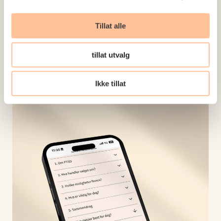
verktøyet og informerer pasienter om det, og på
den måten tar pasienten med i valg av
Tillat alle
behandling.
tillat utvalg
Samvalgsverktøy for posttraumatisk stresslidelse
(PTSD) blir publisert på Helsenorge 10. oktober –
Ikke tillat
klikk her for å se siden.