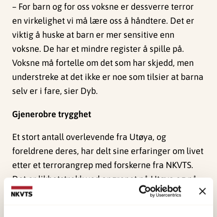
– For barn og for oss voksne er dessverre terror
en virkelighet vi må lære oss å håndtere. Det er
viktig å huske at barn er mer sensitive enn
voksne. De har et mindre register å spille på.
Voksne må fortelle om det som har skjedd, men
understreke at det ikke er noe som tilsier at barna
selv er i fare, sier Dyb.
Gjenerobre trygghet
Et stort antall overlevende fra Utøya, og
foreldrene deres, har delt sine erfaringer om livet
etter et terrorangrep med forskerne fra NKVTS.
Det er likhetstrekk ved angrepet på Utøya og på
konserten i Manchester: Mange av de rammede
er svært unge, og mange foreldre har vært usikre