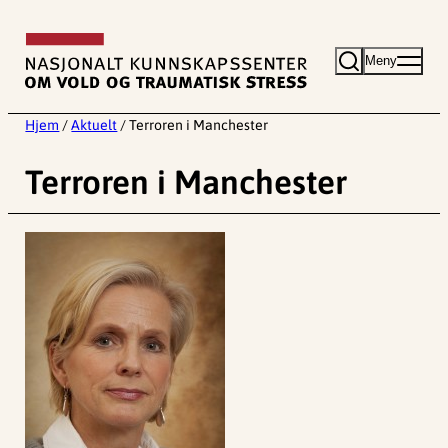
Hopp
til
Meny
innhold
Hjem
/
Aktuelt
/
Terroren i Manchester
Terroren i Manchester