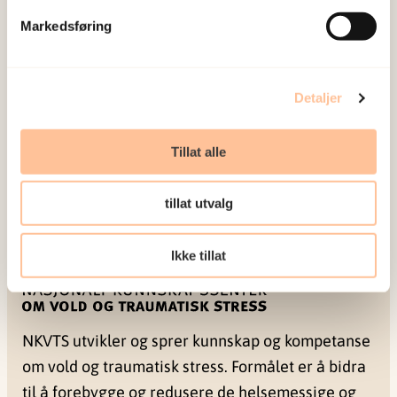
igjen. En del av foreldrene til de som overlevde
Markedsføring
på Utøya fikk også posttraumatiske
stressreaksjoner, forteller Dyb.
Detaljer
Les også intervju med forsker Jon-Håkon Schultz i
etterkant av terroren i Paris i 2015. Her snakker
Tillat alle
han direkte til barn som er redde.
tillat utvalg
Ikke tillat
NKVTS utvikler og sprer kunnskap og kompetanse
om vold og traumatisk stress. Formålet er å bidra
til å forebygge og redusere de helsemessige og