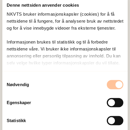
på om barnet deres er i sikkerhet.
Denne nettsiden anvender cookies
NKVTS bruker informasjonskapsler (cookies) for å få
– Konsekvenser av slike traumatiske hendelser
nettsidene til å fungere, for å analysere bruk av nettstedet
kan vedvare i mange år. Et sentralt funn i vår
og for å vise innebygde videoer fra eksterne tjenester.
Utøyastudie er at de som blir rammet av terror
kan trenge oppfølging i lang tid, mye lenger enn
Informasjonen brukes til statistikk og til å forbedre
nettsidene våre. Vi bruker ikke informasjonskapsler til
vi hadde forventet, sier Dyb.
annonsering eller personlig tilpasning av innhold. Du kan
selv velge hvilke typer informasjonskapsler du vil tillate.
Mange barn er etterlyst i sosiale medier etter den
fryktelige hendelsen i Manchester. Men heller
Samtykkevalg
ikke for foreldrene er problemene over når de har
Nødvendig
fått barnet sitt trygt hjem igjen, viser Utøya-
forskningen.
Egenskaper
– Foreldrene skal støtte barnet sitt gjennom en
vanskelig tid og samtidig håndtere sin egen frykt.
Statistikk
Det kan ta tid også for dem å finne tryggheten