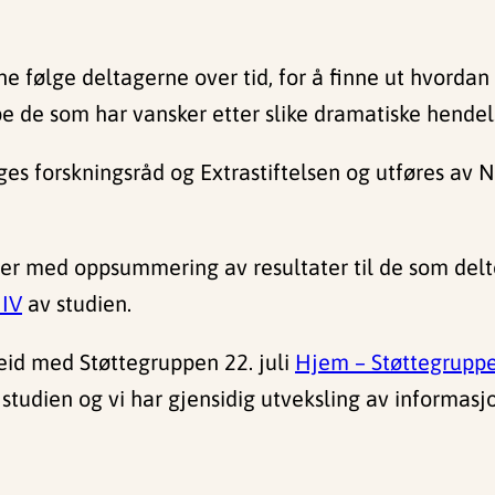
e følge deltagerne over tid, for å finne ut hvordan 
pe de som har vansker etter slike dramatiske hendel
rges forskningsråd og Extrastiftelsen og utføres av
ter med oppsummering av resultater til de som delt
 IV
av studien.
beid med Støttegruppen 22. juli
Hjem – Støttegruppen 
v studien og vi har gjensidig utveksling av informasj