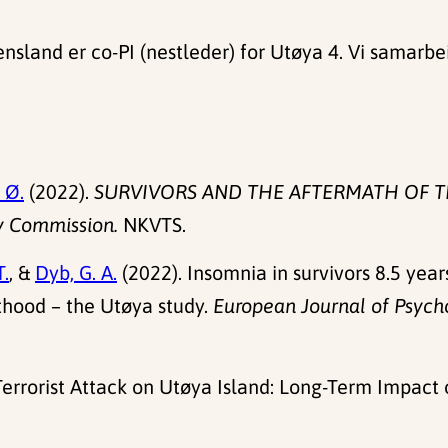
ensland er co-PI (nestleder) for Utøya 4. Vi samarbe
 Ø.
(2022).
SURVIVORS AND THE AFTERMATH OF T
y Commission.
NKVTS.
T.
, &
Dyb, G. A.
(2022). Insomnia in survivors 8.5 years
lthood – the Utøya study.
European Journal of Psych
errorist Attack on Utøya Island: Long-Term Impact 