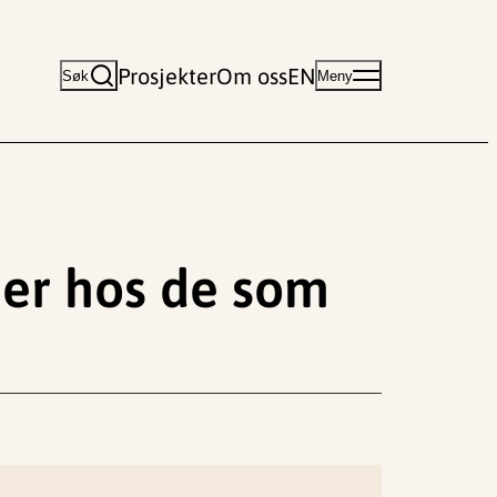
Prosjekter
Om oss
EN
Søk
Meny
ner hos de som