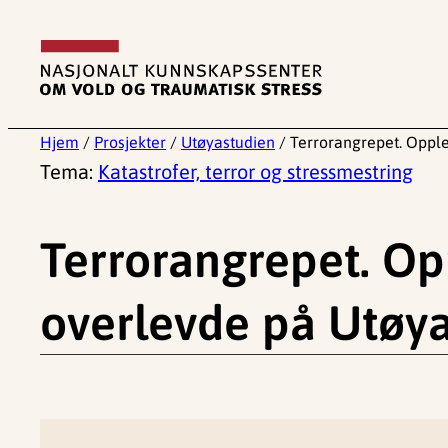
Hopp
til
innhold
Hjem
/
Prosjekter
/
Utøyastudien
/
Terrorangrepet. Oppl
Tema:
Katastrofer, terror og stressmestring
Terrorangrepet. Op
overlevde på Utøy