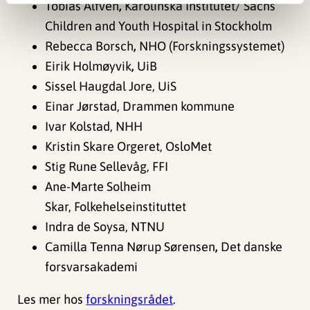
Tobias Alfvén
,
Karolinska Institutet/ Sachs’
Children and Youth Hospital in Stockholm
Rebecca Borsch
,
NHO (Forskningssystemet)
Eirik Holmøyvik
,
UiB
Sissel Haugdal Jore, UiS
Einar Jørstad, Drammen kommune
Ivar Kolstad, NHH
Kristin Skare Orgeret, OsloMet
Stig Rune Sellevåg, FFI
Ane-Marte Solheim
Skar, Folkehelseinstituttet
Indra de Soysa, NTNU
Camilla Tenna Nørup Sørensen
,
Det danske
forsvarsakademi
Les mer hos
forskningsrådet
.