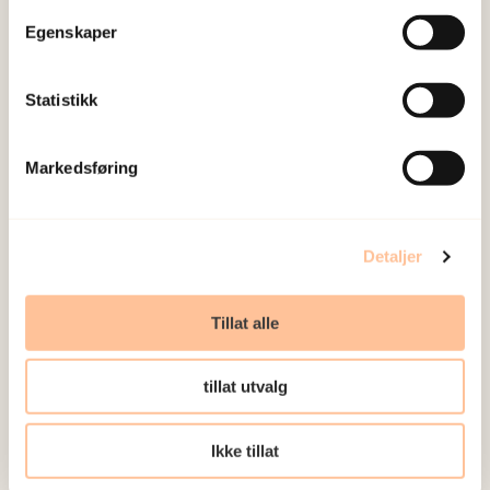
Egenskaper
Statistikk
Markedsføring
Detaljer
Tillat alle
Porteføljestyret har følgende
sammensetning:
tillat utvalg
Cecilie Daae
,
Nasjonalt kunnskapssenter om
Ikke tillat
vold og traumatisk stress (Leder)