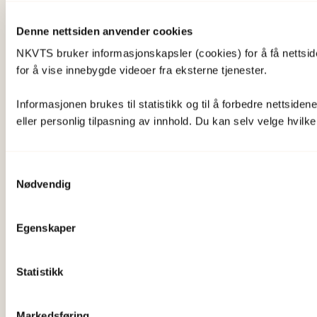
Besøksadresse
Denne nettsiden anvender cookies
NKVTS bruker informasjonskapsler (cookies) for å få nettsiden
Gullhaugveien 1-3
for å vise innebygde videoer fra eksterne tjenester.
0484 Oslo
Informasjonen brukes til statistikk og til å forbedre nettside
eller personlig tilpasning av innhold. Du kan selv velge hvilke 
Kontakt
22 59 55 00
Samtykkevalg
Nødvendig
postmottak@nkvts.no
Egenskaper
Sosiale medier
Statistikk
Facebook
LinkedIn
Markedsføring