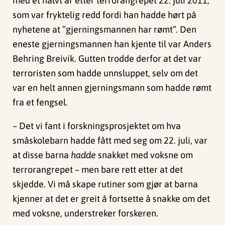
med et halvt år etter terrorangrepet 22. juli 2011,
som var fryktelig redd fordi han hadde hørt på
nyhetene at ”gjerningsmannen har rømt”. Den
eneste gjerningsmannen han kjente til var Anders
Behring Breivik. Gutten trodde derfor at det var
terroristen som hadde unnsluppet, selv om det
var en helt annen gjerningsmann som hadde rømt
fra et fengsel.
– Det vi fant i forskningsprosjektet om hva
småskolebarn hadde fått med seg om 22. juli, var
at disse barna
hadde
snakket med voksne om
terrorangrepet – men bare rett etter at det
skjedde. Vi må skape rutiner som gjør at barna
kjenner at det er greit å fortsette å snakke om det
med voksne, understreker forskeren.