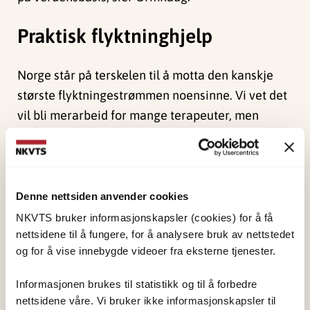
Praktisk flyktninghjelp
Norge står på terskelen til å motta den kanskje
største flyktningestrømmen noensinne. Vi vet det
vil bli merarbeid for mange terapeuter, men
hvordan møter vi dette rent praktisk? Tre
foredragsholdere belyser dette temaet fra hver
sin innfallsvinkel.
Denne nettsiden anvender cookies
Johanna Unterhitzenberger fra Katolische
NKVTS bruker informasjonskapsler (cookies) for å få
Universität Eichstätt-Ingolstadt snakker om TF-
nettsidene til å fungere, for å analysere bruk av nettstedet
CBT med flyktninger. Ragnhild Dybdahl fra FHI
og for å vise innebygde videoer fra eksterne tjenester.
snakker om psykososiale tiltak for flyktninger og
Informasjonen brukes til statistikk og til å forbedre
Akaiah Ottosen løfter frem den kultursensitive
nettsidene våre. Vi bruker ikke informasjonskapsler til
terapeuten.