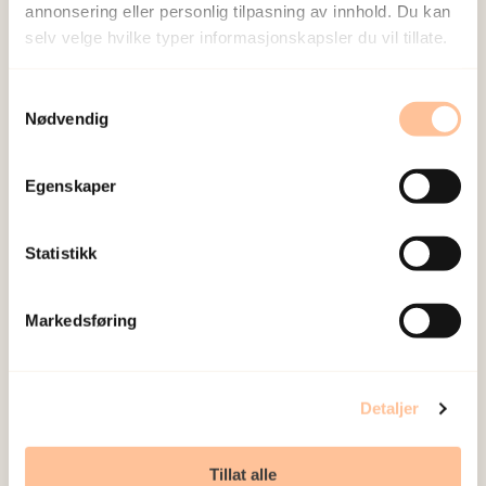
annonsering eller personlig tilpasning av innhold. Du kan
selv velge hvilke typer informasjonskapsler du vil tillate.
Nettovergrep
Samtykkevalg
Nødvendig
Egenskaper
Statistikk
Markedsføring
Detaljer
Silje Mørup Ormhaug, Forsker II /
psykologspesialist
Tillat alle