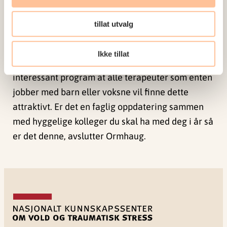
Hva slags hjelp som er nyttig for personer som
har vært utsatt for nettovergrep er et tredje tema
tillat utvalg
som blir berørt.
Ikke tillat
– Vi mener selv vi har satt sammen et så faglig
interessant program at alle terapeuter som enten
jobber med barn eller voksne vil finne dette
attraktivt. Er det en faglig oppdatering sammen
med hyggelige kolleger du skal ha med deg i år så
er det denne, avslutter Ormhaug.