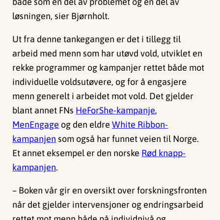
både som en del av problemet og en del av
løsningen, sier Bjørnholt.
Ut fra denne tankegangen er det i tillegg til
arbeid med menn som har utøvd vold, utviklet en
rekke programmer og kampanjer rettet både mot
individuelle voldsutøvere, og for å engasjere
menn generelt i arbeidet mot vold. Det gjelder
blant annet FNs
HeForShe-kampanje
,
MenEngage
og den eldre
White Ribbon-
kampanjen
som også har funnet veien til Norge.
Et annet eksempel er den norske
Rød knapp-
kampanjen
.
­– Boken vår gir en oversikt over forskningsfronten
når det gjelder intervensjoner og endringsarbeid
rettet mot menn både på individnivå og