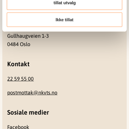
0409 Oslo
tillat utvalg
Ikke tillat
Besøksadresse
Gullhaugveien 1-3
0484 Oslo
Kontakt
22 59 55 00
postmottak@nkvts.no
Sosiale medier
Facebook