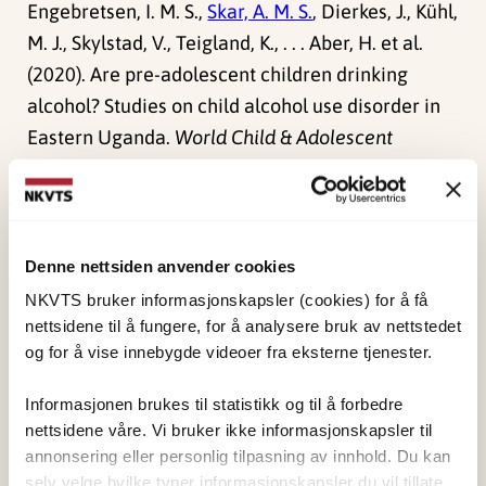
Engebretsen, I. M. S.,
Skar, A. M. S.
, Dierkes, J., Kühl,
M. J., Skylstad, V., Teigland, K., . . . Aber, H. et al.
(2020). Are pre-adolescent children drinking
alcohol? Studies on child alcohol use disorder in
Eastern Uganda.
World Child & Adolescent
Psychiatry, 19
, 37-38.
Publisert:
19. mars 2026
Sist redigert:
6. august 2026
Denne nettsiden anvender cookies
NKVTS bruker informasjonskapsler (cookies) for å få
nettsidene til å fungere, for å analysere bruk av nettstedet
og for å vise innebygde videoer fra eksterne tjenester.
Informasjonen brukes til statistikk og til å forbedre
NKVTS utvikler og sprer kunnskap og kompetanse
nettsidene våre. Vi bruker ikke informasjonskapsler til
om vold og traumatisk stress. Formålet er å bidra
annonsering eller personlig tilpasning av innhold. Du kan
selv velge hvilke typer informasjonskapsler du vil tillate.