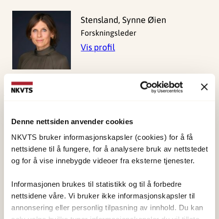
Stensland, Synne Øien
Forskningsleder
Vis profil
Publisert:
19. mars 2026
Sist redigert:
9. august 2026
Denne nettsiden anvender cookies
NKVTS bruker informasjonskapsler (cookies) for å få
nettsidene til å fungere, for å analysere bruk av nettstedet
og for å vise innebygde videoer fra eksterne tjenester.
Informasjonen brukes til statistikk og til å forbedre
NKVTS utvikler og sprer kunnskap og kompetanse
nettsidene våre. Vi bruker ikke informasjonskapsler til
annonsering eller personlig tilpasning av innhold. Du kan
om vold og traumatisk stress. Formålet er å bidra
selv velge hvilke typer informasjonskapsler du vil tillate.