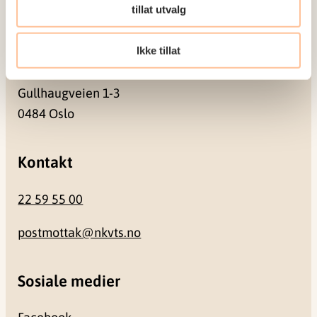
0409 Oslo
tillat utvalg
Ikke tillat
Besøksadresse
Gullhaugveien 1-3
0484 Oslo
Kontakt
22 59 55 00
postmottak@nkvts.no
Sosiale medier