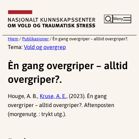
Hopp
til
Meny
innhold
Hjem
/
Publikasjoner
/
Èn gang overgriper – alltid overgriper?.
Tema:
Vold og overgrep
Èn gang overgriper – alltid
overgriper?.
Houge, A. B.,
Kruse, A. E.,
(2023). Èn gang
overgriper – alltid overgriper?. Aftenposten
(morgenutg. : trykt utg.).