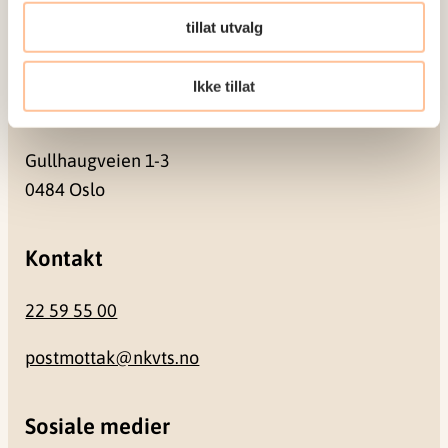
Pb. 181 Nydalen
tillat utvalg
0409 Oslo
Ikke tillat
Besøksadresse
Gullhaugveien 1-3
0484 Oslo
Kontakt
22 59 55 00
postmottak@nkvts.no
Sosiale medier