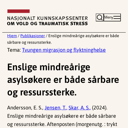
Hopp
til
Meny
innhold
Hjem
/
Publikasjoner
/
Enslige mindreårige asylsøkere er både
sårbare og ressurssterke.
Tema:
Tvungen migrasjon og flyktninghelse
Enslige mindreårige
asylsøkere er både sårbare
og ressurssterke.
Andersson, E. S.,
Jensen, T.,
Skar, A. S.,
(2024).
Enslige mindreårige asylsøkere er både sårbare
og ressurssterke. Aftenposten (morgenutg. : trykt