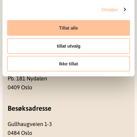
Ledige stillinger
Detaljer
Publikasjoner
Prosjekter
Tillat alle
Seminarer og arrangementer
Meld deg på vårt nyhetsbrev
tillat utvalg
Postadresse
Ikke tillat
Pb. 181 Nydalen
0409 Oslo
Besøksadresse
Gullhaugveien 1-3
0484 Oslo