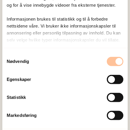
og for å vise innebygde videoer fra eksterne tjenester.
Publisert:
19. mars 2026
Informasjonen brukes til statistikk og til å forbedre
Sist redigert:
6. august 2026
nettsidene våre. Vi bruker ikke informasjonskapsler til
annonsering eller personlig tilpasning av innhold. Du kan
selv velge hvilke typer informasjonskapsler du vil tillate.
Samtykkevalg
Nødvendig
NKVTS utvikler og sprer kunnskap og kompetanse
om vold og traumatisk stress. Formålet er å bidra
Egenskaper
til å forebygge og redusere de helsemessige og
sosiale konsekvensene som vold og traumatisk
Statistikk
stress kan medføre.
Markedsføring
Om oss
Ansatte