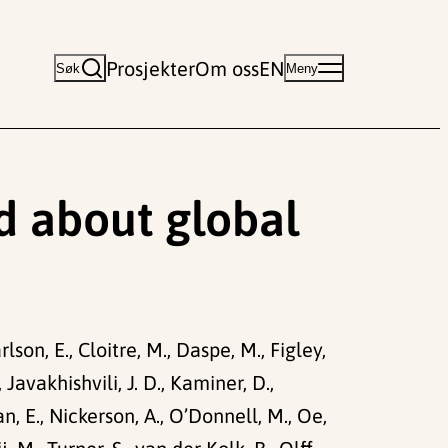
Prosjekter
Om oss
EN
Søk
Meny
d about global
arlson, E., Cloitre, M., Daspe, M., Figley,
, Javakhishvili, J. D., Kaminer, D.,
, E., Nickerson, A., O’Donnell, M., Oe,