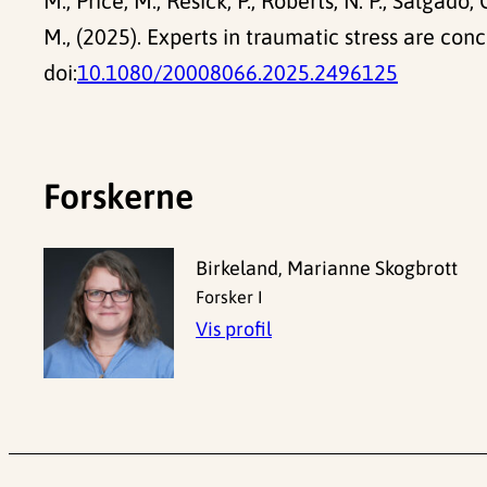
M., Price, M., Resick, P., Roberts, N. P., Salgado, 
M., (2025). Experts in traumatic stress are con
doi:
10.1080/20008066.2025.2496125
Forskerne
Birkeland, Marianne Skogbrott
Forsker I
Vis profil