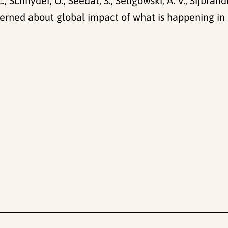
C., Schnyder, U., Seedat, S., Seligowski, A. V., Sijbrandi
cerned about global impact of what is happening in U