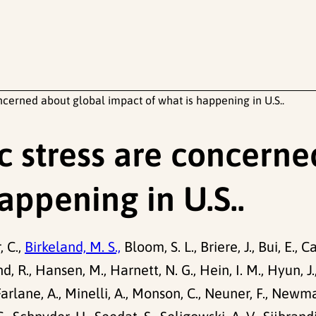
ncerned about global impact of what is happening in U.S..
c stress are concerne
appening in U.S..
, C.,
Birkeland, M. S.,
Bloom, S. L., Briere, J., Bui, E., C
and, R., Hansen, M., Harnett, N. G., Hein, I. M., Hyun, J.
rlane, A., Minelli, A., Monson, C., Neuner, F., Newman