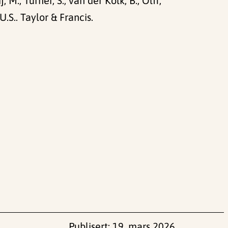
j, M., Turner, S., van der Kolk, B., Olff,
.S.. Taylor & Francis.
Publisert:
19. mars 2026