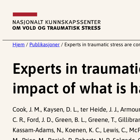
Hopp
til
innhold
Hjem
/
Publikasjoner
/
Experts in traumatic stress are co
Experts in traumati
impact of what is h
Cook, J. M., Kaysen, D. L., ter Heide, J. J., Armour
C. R., Ford, J. D., Green, B. L., Greene, T., Gillibr
Kassam-Adams, N., Koenen, K. C., Lewis, C., McFa