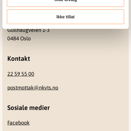
Besøksadresse
Ikke tillat
Gullhaugveien 1-3
0484 Oslo
Kontakt
22 59 55 00
postmottak@nkvts.no
Sosiale medier
Facebook