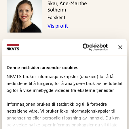
Skar, Ane-Marthe
Solheim
Forsker I
Vis profil
Publisert:
19. mars 2026
Sist redigert:
5. august 2026
Denne nettsiden anvender cookies
NKVTS bruker informasjonskapsler (cookies) for å få
nettsidene til å fungere, for å analysere bruk av nettstedet
og for å vise innebygde videoer fra eksterne tjenester.
Informasjonen brukes til statistikk og til å forbedre
NKVTS utvikler og sprer kunnskap og kompetanse
nettsidene våre. Vi bruker ikke informasjonskapsler til
om vold og traumatisk stress. Formålet er å bidra
annonsering eller personlig tilpasning av innhold. Du kan
til å forebygge og redusere de helsemessige og
selv velge hvilke typer informasjonskapsler du vil tillate.