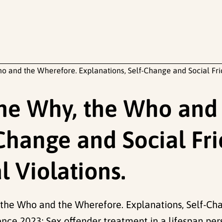
 and the Wherefore. Explanations, Self-Change and Social Frict
he Why, the Who and
Change and Social Fri
l Violations.
the Who and the Wherefore. Explanations, Self-Chan
rence 2023: Sex offender treatment in a lifespan pe