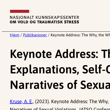
Hopp
til
innhold
Hjem
/
Publikasjoner
/
Keynote Address: The Why, the Who
Keynote Address: T
Explanations, Self-
Narratives of Sexua
Kruse, A. E.,
(2023). Keynote Address: The Why, 
Narratives of Sexual Violations. .IATSO Confe