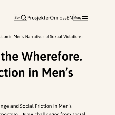
Prosjekter
Om oss
EN
Søk
Meny
ion in Men’s Narratives of Sexual Violations.
 the Wherefore.
ction in Men’s
ge and Social Friction in Men’s
rspective – New challenges from social