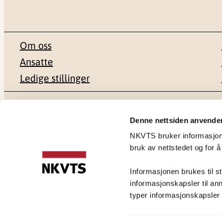
Om oss
Ansatte
Ledige stillinger
Postadresse
Besøksadr
Denne nettsiden anvende
NKVTS bruker informasjonsk
Pb. 181 Nydalen
Gullhaugvei
bruk av nettstedet og for å
0409 Oslo
0484 Oslo
Informasjonen brukes til st
informasjonskapsler til ann
typer informasjonskapsler du
Personvernerklæring