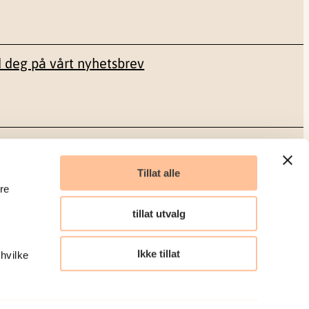
 deg på vårt nyhetsbrev
Sosiale medier
Tillat alle
re
Facebook
tillat utvalg
LinkedIn
Ikke tillat
 hvilke
Organisasjonsnummer: 986 304 096