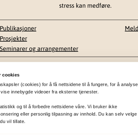
stress kan medføre.
Publikasjoner
Meld
Prosjekter
Seminarer og arrangementer
esse
Kontakt
r cookies
apsler (cookies) for å få nettsidene til å fungere, for å analyse
en 1-3
22 59 55 00
 vise innebygde videoer fra eksterne tjenester.
postmottak@nkvts.no
atistikk og til å forbedre nettsidene våre. Vi bruker ikke
onsering eller personlig tilpasning av innhold. Du kan selv velge
 vil tillate.