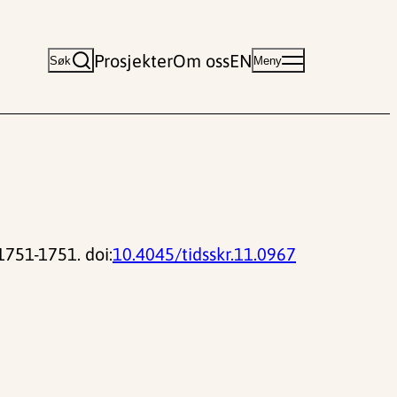
Prosjekter
Om oss
EN
Søk
Meny
 1751-1751. doi:
10.4045/tidsskr.11.0967