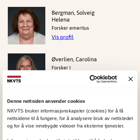
Bergman, Solveig
Helena
Forsker emeritus
Vis profil
Øverlien, Carolina
Forsker I
Vis profil
Denne nettsiden anvender cookies
NKVTS bruker informasjonskapsler (cookies) for å få
Publisert:
19. mars 2026
nettsidene til å fungere, for å analysere bruk av nettstedet
Sist redigert:
7. august 2026
og for å vise innebygde videoer fra eksterne tjenester.