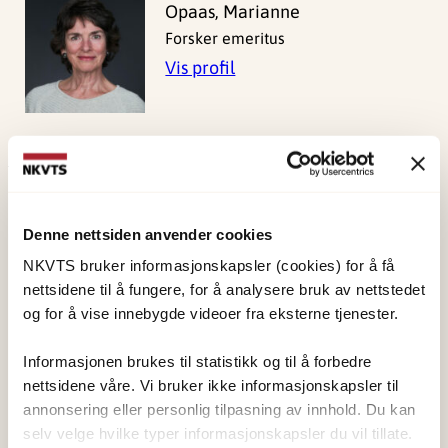
Opaas, Marianne
Forsker emeritus
Vis profil
Publisert:
19. mars 2026
Sist redigert:
6. august 2026
Denne nettsiden anvender cookies
NKVTS bruker informasjonskapsler (cookies) for å få
nettsidene til å fungere, for å analysere bruk av nettstedet
og for å vise innebygde videoer fra eksterne tjenester.
Informasjonen brukes til statistikk og til å forbedre
NKVTS utvikler og sprer kunnskap og kompetanse
nettsidene våre. Vi bruker ikke informasjonskapsler til
om vold og traumatisk stress. Formålet er å bidra
annonsering eller personlig tilpasning av innhold. Du kan
til å forebygge og redusere de helsemessige og
selv velge hvilke typer informasjonskapsler du vil tillate.