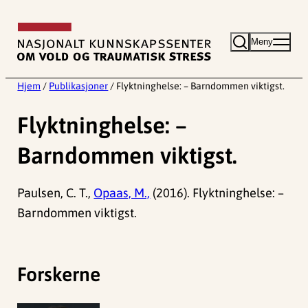
Hopp
til
Meny
innhold
Hjem
/
Publikasjoner
/
Flyktninghelse: – Barndommen viktigst.
Flyktninghelse: –
Barndommen viktigst.
Paulsen, C. T.,
Opaas, M.,
(2016). Flyktninghelse: –
Barndommen viktigst.
Forskerne