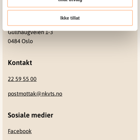
Besøksadresse
Ikke tillat
Gullhaugveien 1-3
0484 Oslo
Kontakt
22 59 55 00
postmottak@nkvts.no
Sosiale medier
Facebook