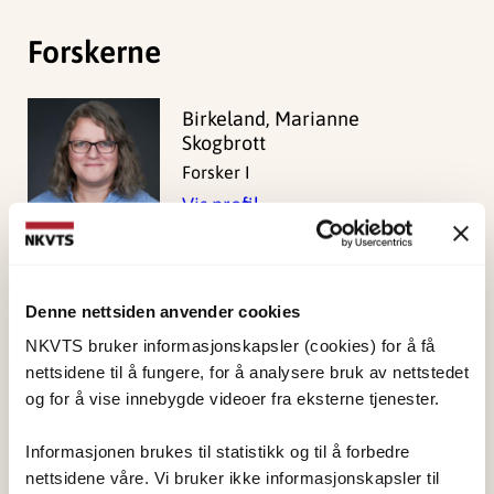
Forskerne
Birkeland, Marianne
Skogbrott
Forsker I
Vis profil
Denne nettsiden anvender cookies
Publisert:
19. mars 2026
NKVTS bruker informasjonskapsler (cookies) for å få
Sist redigert:
8. august 2026
nettsidene til å fungere, for å analysere bruk av nettstedet
og for å vise innebygde videoer fra eksterne tjenester.
Informasjonen brukes til statistikk og til å forbedre
nettsidene våre. Vi bruker ikke informasjonskapsler til