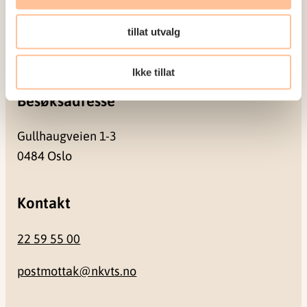
tillat utvalg
Pb. 181 Nydalen
0409 Oslo
Ikke tillat
Besøksadresse
Gullhaugveien 1-3
0484 Oslo
Kontakt
22 59 55 00
postmottak@nkvts.no