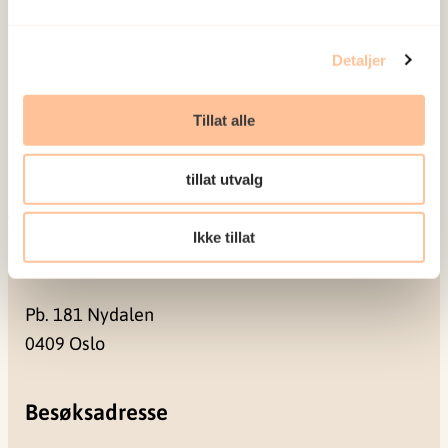
Om oss
Ansatte
Detaljer
Ledige stillinger
Publikasjoner
Tillat alle
Prosjekter
Seminarer og arrangementer
tillat utvalg
Meld deg på vårt nyhetsbrev
Ikke tillat
Postadresse
Pb. 181 Nydalen
0409 Oslo
Besøksadresse