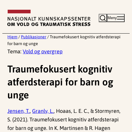
Hopp
til
Meny
innhold
Hjem
/
Publikasjoner
/
Traumefokusert kognitiv atferdsterapi
for barn og unge
Tema:
Vold og overgrep
Traumefokusert kognitiv
atferdsterapi for barn og
unge
Jensen, T.
,
Granly, L.
, Hoaas, L. E. C., & Stormyren,
S. (2021). Traumefokusert kognitiv atferdsterapi
for barn og unge. In K. Martinsen & R. Hagen