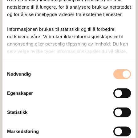
nettsidene til å fungere, for å analysere bruk av nettstedet
og for å vise innebygde videoer fra eksterne tjenester.
Informasjonen brukes til statistikk og til å forbedre
Publisert:
19. mars 2026
nettsidene våre. Vi bruker ikke informasjonskapsler til
Sist redigert:
7. august 2026
annonsering eller personlig tilpasning av innhold. Du kan
selv velge hvilke typer informasjonskapsler du vil tillate.
Samtykkevalg
Nødvendig
NKVTS utvikler og sprer kunnskap og kompetanse
Egenskaper
om vold og traumatisk stress. Formålet er å bidra
til å forebygge og redusere de helsemessige og
Statistikk
sosiale konsekvensene som vold og traumatisk
stress kan medføre.
Markedsføring