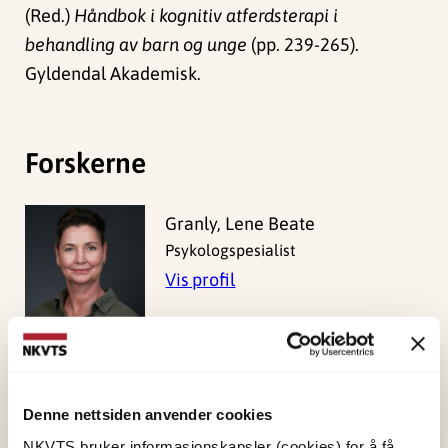
(Red.)
Håndbok i kognitiv atferdsterapi i
behandling av barn og unge
(pp. 239-265).
Gyldendal Akademisk.
Forskerne
Granly, Lene Beate
Psykologspesialist
Vis profil
Jensen, Tine Kristin
Forsker I
Denne nettsiden anvender cookies
Vis profil
NKVTS bruker informasjonskapsler (cookies) for å få