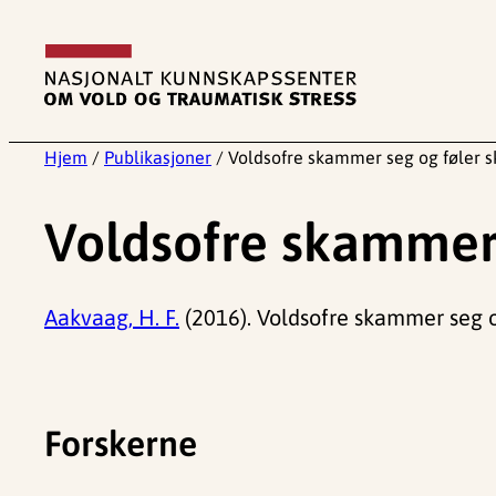
Hopp
til
innhold
Hjem
/
Publikasjoner
/
Voldsofre skammer seg og føler s
Voldsofre skammer 
Aakvaag, H. F.
(2016). Voldsofre skammer seg o
Forskerne