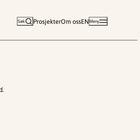
Prosjekter
Om oss
EN
Søk
Meny
d
.