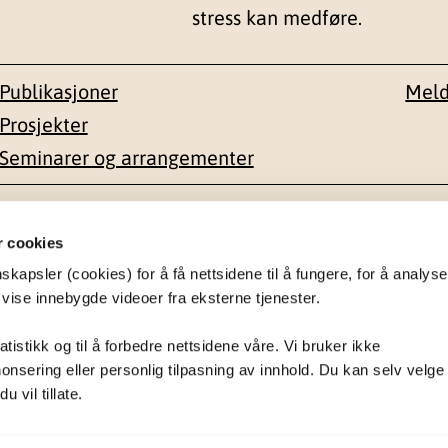
stress kan medføre.
Publikasjoner
Meld
Prosjekter
Seminarer og arrangementer
esse
Kontakt
r cookies
apsler (cookies) for å få nettsidene til å fungere, for å analyse
en 1-3
22 59 55 00
 vise innebygde videoer fra eksterne tjenester.
postmottak@nkvts.no
atistikk og til å forbedre nettsidene våre. Vi bruker ikke
onsering eller personlig tilpasning av innhold. Du kan selv velge
 vil tillate.