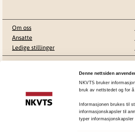
Om oss
Ansatte
Ledige stillinger
Postadresse
Besøksadr
Denne nettsiden anvende
NKVTS bruker informasjonsk
Pb. 181 Nydalen
Gullhaugvei
bruk av nettstedet og for å
0409 Oslo
0484 Oslo
Informasjonen brukes til st
informasjonskapsler til ann
typer informasjonskapsler du
Personvernerklæring