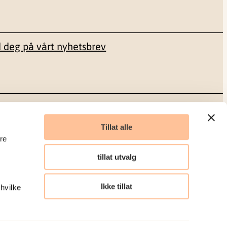
 deg på vårt nyhetsbrev
Sosiale medier
Tillat alle
re
Facebook
tillat utvalg
LinkedIn
Ikke tillat
 hvilke
Organisasjonsnummer: 986 304 096